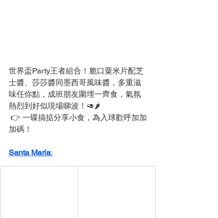
世界盃Party王者組合！脆口粟米片配芝
士醬、莎莎醬同墨西哥風味醬，多重滋
味任你點，成班朋友圍埋一齊食，氣氛
熱烈到好似現場睇波！🥑🌶️
 👉 一碟搞掂分享小食，為入球歡呼加加
加碼！
Santa Maria
: