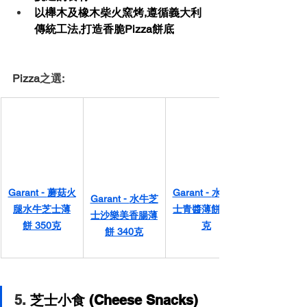
以櫸木及橡木柴火窯烤,遵循義大利
傳統工法,打造香脆Pizza餅底
Pizza
之選: 
Garant - 
蘑菇火
Garant - 
水牛芝
Garant - 
水牛芝
腿水牛芝士薄
士青醬薄餅 350
士沙樂美香腸薄
餅 350克
克
餅 340克
5. 
芝士小食 (Cheese Snacks)