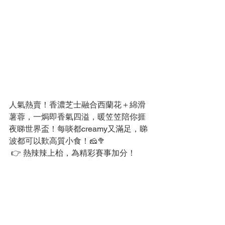
人氣熱賣！香濃芝士融合西蘭花＋綿滑
薯蓉，一焗即香氣四溢，暖笠笠陪你捱
夜睇世界盃！每啖都creamy又滿足，睇
波都可以歎高質小食！🧀🥦
 👉 熱辣辣上枱，為精彩賽事加分！