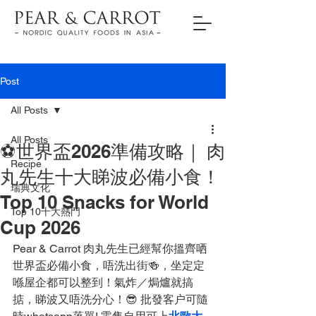
Post
All Posts
All Posts
⚽世界盃2026準備攻略｜ 肉
Recipe
丸先生十大睇波必備小食！
瑞典文化
Top 10 Snacks for World
Top 10十大熱門
Cup 2026
Pear & Carrot 肉丸先生已經幫你搵齊哂
世界盃必備小食，唔洗出街🍻，坐定定
喺屋企都可以整到！氣炸／焗爐就搞
掂，睇波又唔洗分心！😎 批發客户可隨