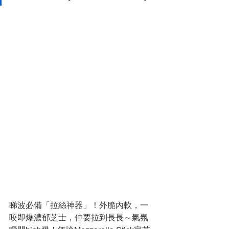
睇波必備「拉絲神器」！外脆內軟，一
咬即爆濃郁芝士，仲要拉到長長～氣氛