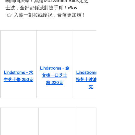
瞬間high爆！無論Mozzarella Stick定芝
士波，全部都係派對搶手貨！🧀🔥
 👉 入波一刻拉絲慶祝，食落更加爽！
Lindstroms - 金
Lindstroms - 
水
Lindstroms - 
文拔一口芝士
牛芝士條 250克
辣芝士波波 250
粒 220克
克