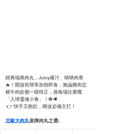
經典瑞典肉丸，Juicy爆汁、啖啖肉香
🔥！開波前簡單加熱即食，無論雞肉定
豬牛肉款都一樣咁正，係每場比賽嘅
「入球靈魂小食」！⚽🥩
 👉 快手又飽肚，睇波必備主打！
北歐大肉丸
皇牌肉丸之選: 