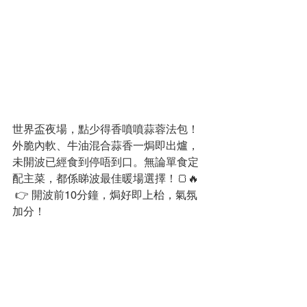
世界盃夜場，點少得香噴噴蒜蓉法包！
外脆內軟、牛油混合蒜香一焗即出爐，
未開波已經食到停唔到口。無論單食定
配主菜，都係睇波最佳暖場選擇！🍞🔥
 👉 開波前10分鐘，焗好即上枱，氣氛
加分！