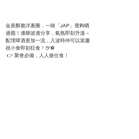
金黃酥脆洋蔥圈，一啖「JAP」聲夠晒
過癮！邊睇波邊分享，氣氛即刻升溫～
配埋啤酒更加一流，入波時仲可以當慶
祝小食即刻狂食！🍺⚽
 👉 聚會必備，人人搶住食！