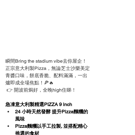
瞬間Bring the stadium vibe去你屋企！
正宗意大利製Pizza，無論芝士沙樂美定
青醬口味，餅底香脆、配料滿滿，一出
爐即成全場焦點！🍕🔥
 👉 開波前焗好，全晚high住睇！
急凍意大利製精選PIZZA 9 inch
24 小時天然發酵 提升Pizza麵糰的
風味
Pizza麵糰以手工拉製, 並搭配精心
挑選的食材