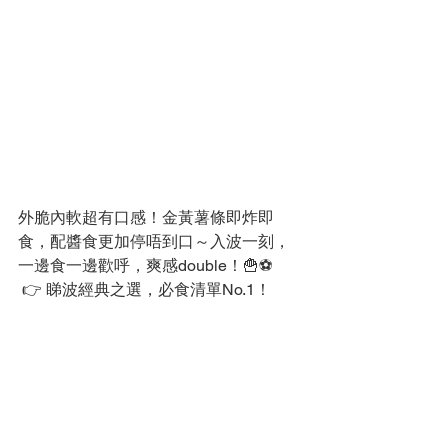
外脆內軟超有口感！金黃薯條即炸即
食，配醬食更加停唔到口～入波一刻，
一邊食一邊歡呼，爽感double！🍟⚽
 👉 睇波經典之選，必食清單No.1！