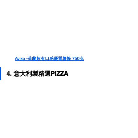
Aviko -荷蘭超有口感優質薯條 750克
4. 
意大利製精選PIZZA