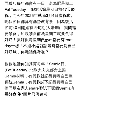
而瑞典每年都會有一日，名為肥星期二
Fat Tuesday，逢復活節星期日前47天慶
祝，而今年2025年就喺3月4日慶祝啦。
呢個節日都算有基督教背景，因為復活
節前40日開始有四旬期(大齋期)，期間需
要禁食，所以禁食前嘅星期二就要食得
好啲！就好似每星期做gym都要有treat 
day一樣！不過小編就話幾時都要對自己
好啲嘅，你哋話係咪啦？
偷偷地話你知其實每年「Semla日」
(Fat Tuesday) 
北歐大肉丸都會上架
Semla材料，有興趣就記得買嚟自己整
傳統Semla，有興趣試下
記得買嚟自己
整
同朋友家人share嚟試下呢個Semla有
幾好食🤤 *圖片只供參考