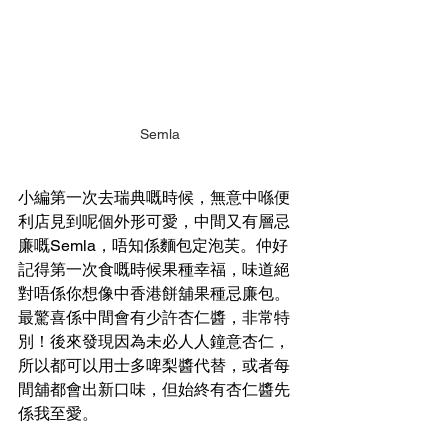
Semla
小編第一次去瑞典嘅時候，無意中喺便
利店見到呢個外形可愛，中間又有層忌
廉嘅Semla，唔知係麵包定泡芙。仲好
記得第一次食嘅時候果種幸福，味道絕
對唔係你想像中香港餅舖果種忌廉包。
最驚喜係中間會有少許杏仁醬，非常特
別！後來發現因為未必人人鐘意杏仁，
所以都可以用士多啤梨醬代替，或者每
間舖都會出新口味，但始終有杏仁醬先
係我至愛。