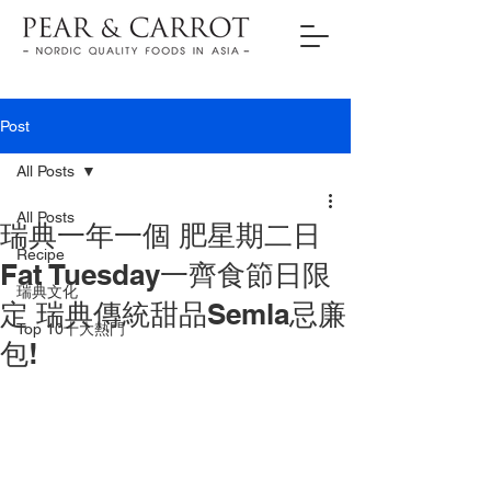
Post
All Posts
All Posts
瑞典一年一個 肥星期二日
Recipe
Fat Tuesday一齊食節日限
瑞典文化
定 瑞典傳統甜品Semla忌廉
Top 10十大熱門
包!