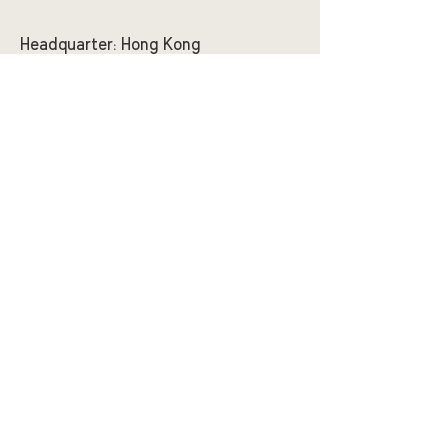
Headquarter:
Hong Kong
WORKSHOP 14 ON 15/F, WAH WAI
CENTRE, NOS. 38-40 AU PUI WAN
STREET,
FO TAN, N.T
Wholesale WhatsApp:
+852 5688
0967
Phone:
+852 3616 0248
Email:
info@pearandcarrot.com