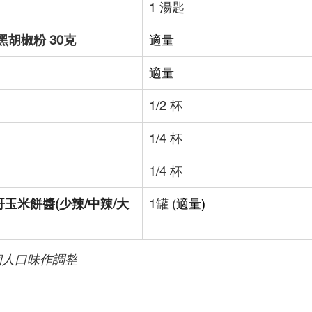
1 湯匙
粗磨黑胡椒粉 30克
適量
適量
1/2 杯
1/4 杯
1/4 杯
玉米餅醬(少辣/中辣/大
1罐 (
適量)
個人口味作調整