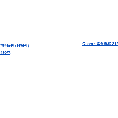
Quorn - 
素食雞柳 31
 皮塔餅麵包 (1包6件) 
480克