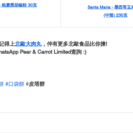
ia - 粗磨黑胡椒粉 30克
Santa Maria - 墨西哥
(中辣) 230克
記得上
北歐大肉丸
，仲有更多北歐食品比你揀!
App Pear & Carrot Limited查詢 :)
餅
#口袋餅
 #
皮塔餅 