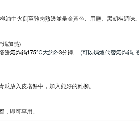
欖油中火煎至雞肉熟透並呈金黃色、用鹽、黑胡椒調味
鍋加熱) 
塔餅
氣炸鍋175
°C大約2-
3分鐘
。
(可以焗爐代替氣炸鍋,
青瓜放入皮塔餅中，加入煎好的雞
柳
。
醬
，即可享用。