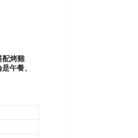
搭配烤雞
論是午餐、