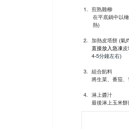
煎熟雞
柳
在平底鍋中以橄
熱)
加熱皮塔餅 (氣炸
直接放入急凍
皮
4-5分鐘左右)
組合餡料
將生菜、番茄、
淋上醬汁
最後淋上
玉米餅