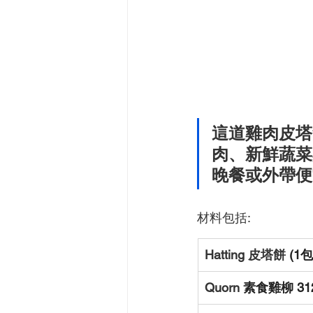
這道雞肉皮塔餅
肉、新鮮蔬菜
晚餐或外帶便
材料包括:
Hatting 皮塔餅 
(1包
Quorn 
素食雞柳 312