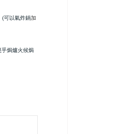
。
(可以氣炸鍋
加
 視乎焗爐火候焗