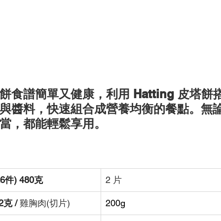
食譜簡單又健康，利用 Hatting 皮塔餅
與醬料，快速組合成營養均衡的餐點。無
當，都能輕鬆享用。
6件) 480克
2 片
克 / 
雞胸肉(切片)
200g