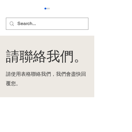
請聯絡我們。
雞肉皮塔餅/口袋餅食譜
瑞典肉丸鴛鴦意
Chicken Pita Bread
譜 Swedish Mea
Recipe
Spaghetti with
請使用表格聯絡我們，我們會盡快回
Spinach & Taco
Recipe
覆您。
總部：香港
新界火炭
灣街38-40號華衛工貿中
坳背
心15樓14室