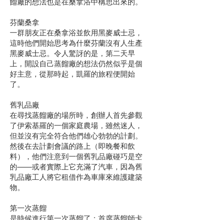
餾廠的想法也是在桑拿浴中構思出來的。
芬蘭桑拿
一群朋友正在桑拿浴並飲用黑麥威士忌，
這時他們開始思考為什麼芬蘭沒有人生產
黑麥威士忌。令人驚訝的是，第二天早
上，開設自己蒸餾廠的想法仍然似乎是個
好主意，從那時起，凱羅的旅程便開始
了。
舊乳品廠
在尋找蒸餾廠的場所時，創辦人首先參觀
了伊索基羅的一個家庭農場，雖然迷人，
但並沒有完全符合他們雄心勃勃的計劃。
然後在去計劃會議的路上（即晚餐和飲
料），他們注意到一個舊乳品廠碰巧是空
的——或者實際上它充滿了汽車，因為舊
乳品廠工人將它租借作為車庫來維護建築
物。
第一次蒸餾
是時候進行第一次蒸餾了：首席蒸餾師卡