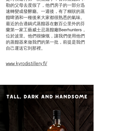
勒的父母去度假了，他們房子的一部分迅
速轉變成發酵廳。一週後，有了糊狀的蒸
餾啤酒和一種後來大家都很熟悉的氣味。
最近的合適鍋式蒸餾器在數百公里外的芬
蘭第一家工藝威士忌蒸餾廠Beerhunters，
位於波里。他們很慷慨，讓我們使用他們
的蒸餾器來做我們的第一批，前提是我們
自己運送它到那裡。
www.kyrodistillery.fi/