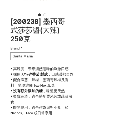
[200238] 墨西哥
式 莎莎醬(大辣)
250克
Brand
*
Santa Maria
• 高辣度，帶來濃烈惹味的刺激口感
• 採用
 77% 碎番茄 製成
，口感濃郁自然
• 配合洋蔥、辣椒、墨西哥辣椒及香
料，呈現濃郁 Tex-Mex 風味
• 
沒有額外添加的糖
，味道更天然
• 醬質細滑，適合搭配粟米片或蔬菜沾
食
• 即開即用，適合作為派對小食，如 
Nachos、Taco 或日常享用