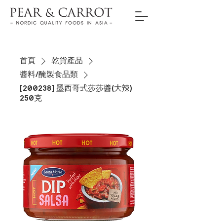
首頁
乾貨產品
醬料/醃製食品類
[200238] 墨西哥式 莎莎醬(大辣)
250克