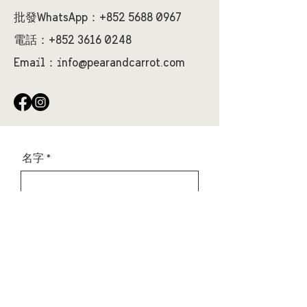
批發WhatsApp：+852
5688 0967
電話：+852
3616 0248
Email：
info@pearandcarrot.com
名字
姓
Email