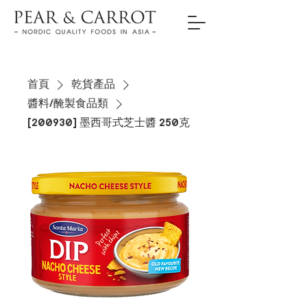
首頁
乾貨產品
醬料/醃製食品類
[200930] 墨西哥式 芝士醬 250克