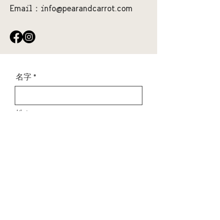
Email：
info@pearandcarrot.com
名字
姓
Email
訊息