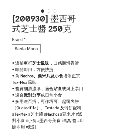
[200930] 墨西哥
式 芝士醬 250克
Brand
*
Santa Maria
• 濃郁
車打芝士風味
，口感順滑香濃
• 即開即用，方便快捷
• 為
 Nachos、粟米片及小食
增添正宗 
Tex-Mex 風味
• 醬質細滑濃厚，適合
沾食
或淋上享用
• 適合
派對分享
或日常小食
• 多用途百搭，可作塔可、起司夾餅
（Quesadilla）、Tostada 及薄餅配料
#TexMex #芝士醬 #Nachos #粟米片 #派
對小食 #小食 #墨西哥美食 #點點醬 #即
開即用 #派對