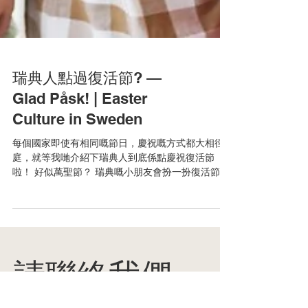
瑞典人點過復活節? —
Glad Påsk! | Easter
Culture in Sweden
每個國家即使有相同嘅節日，慶祝嘅方式都大相徑
庭，就等我哋介紹下瑞典人到底係點慶祝復活節
啦！ 好似萬聖節？ 瑞典嘅小朋友會扮一扮復活節”
女巫”，戴上色彩繽紛嘅頭巾，並喺臉頰上化上兩個
大大紅撲撲圓形。準備好之後就可以好開心咁逐家
逐戶敲門攞糖食啦！ 復活節食咩？ 復活節對瑞典人
嚟講就係一個最大嘅藉口去食更加多嘅糖果及零
食！假期當然就係盡情咁食多啲零食，有幾多，食
幾多！ (哈哈，當然要小心蛀牙啦！) Cloetta - 復活
請聯絡我們。
節棉花糖 100克 AHLGRENS bilar - 原味瑞典汽車軟