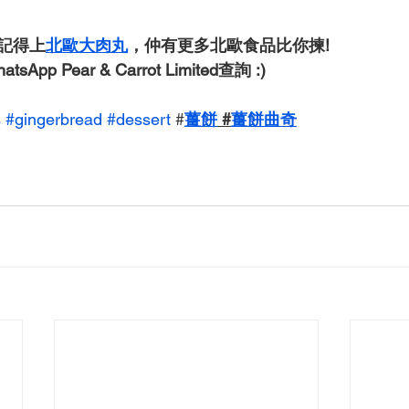
記得上
北歐大肉丸
，仲有更多北歐食品比你揀!
App Pear & Carrot Limited查詢 :)  
s
#gingerbread
#dessert
 #
薑餅
 #
薑餅曲奇