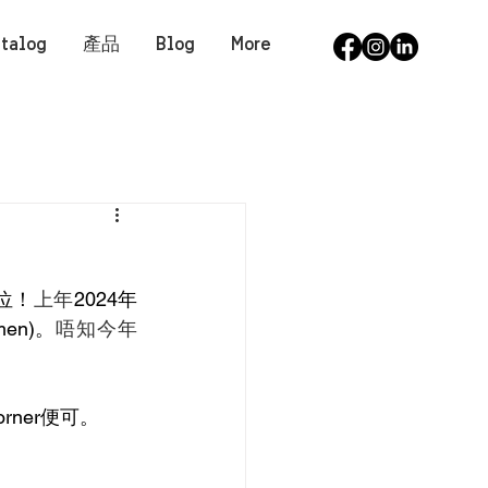
talog
產品
Blog
More
？
位！
上年
2024年
men)。
唔知今年
rner便可。