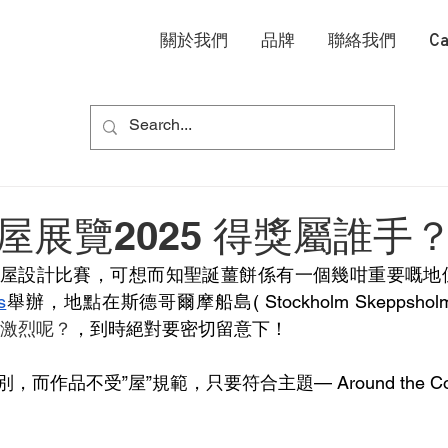
關於我們
品牌
聯絡我們
Ca
屋展覽2025 得獎屬誰手
屋設計比賽，可想而知聖誕薑餅係有一個幾咁重要嘅地
s
舉辦，地點在斯德哥爾摩船島( Stockholm Skeppshol
幾激烈呢？
，到時絕對要密切留意下！
而作品不受”屋”規範，只要符合主題— Around the Co