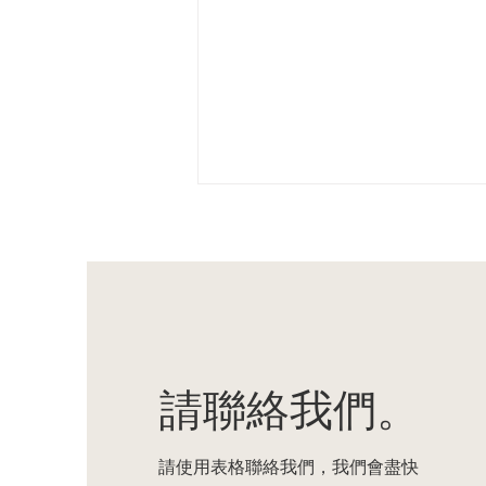
⚽世界盃2026準備攻略｜ 肉
請聯絡我們。
丸先生十大睇波必備小食！
Top 10 Snacks for World
請使用表格聯絡我們，我們會盡快
Cup 2026