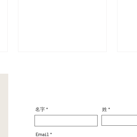
名字
姓
雞肉皮塔餅/口袋餅食譜
瑞典
Chicken Pita Bread Recipe
Swed
Spag
Spin
Email