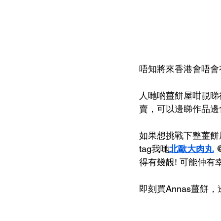
唔知將來香港會唔會
人哋啲薑餅屋咁靚睇
賣，可以邊睇作品邊
如果想挑戰下整薑餅
tag我哋
北歐大肉丸
 
得有幾靚! 可能仲有
即刻買Annas薑餅