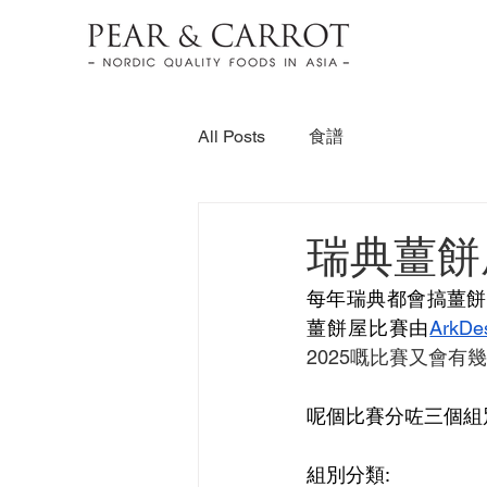
All Posts
食譜
瑞典薑餅
每年瑞典都會搞薑餅
薑餅屋比賽由
ArkDe
2025嘅比賽又會有
呢個比賽分咗三個組別，
組別分類: