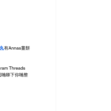
丸
有Annas薑餅
m Threads 
我哋睇下你哋整